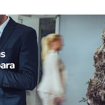
us
para