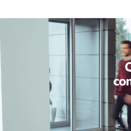
Q
com