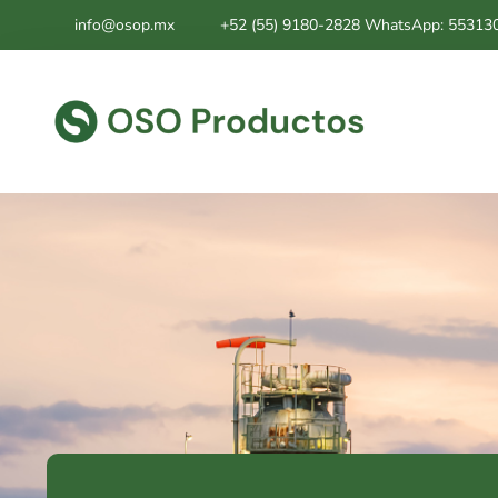
info@osop.mx
+52 (55) 9180-2828 WhatsApp: 55313