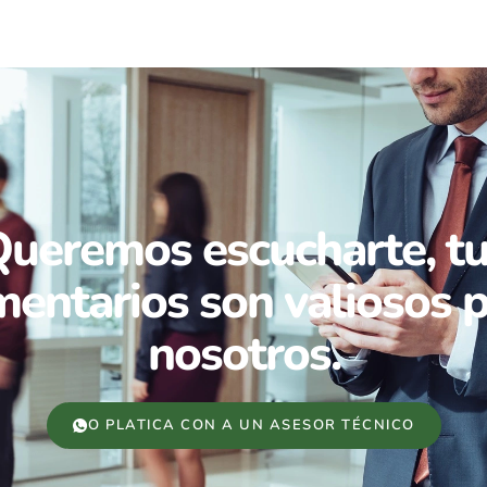
ueremos escucharte, t
entarios son valiosos 
nosotros.
O PLATICA CON A UN ASESOR TÉCNICO